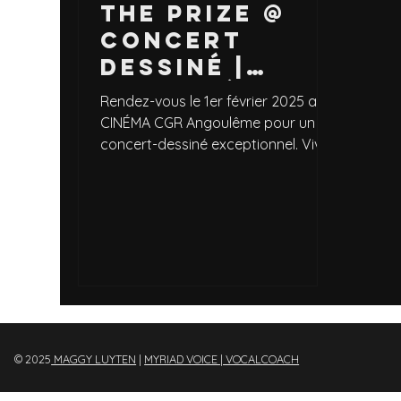
THE PRIZE @
Concert
Dessiné |
Angoulême
Rendez-vous le 1er février 2025 au
(FR)
CINÉMA CGR Angoulême pour un
concert-dessiné exceptionnel. Vivez
un hommage vibrant au hard rock
avec...
© 2025
MAGGY LUYTEN
|
MYRIAD VOICE | VOCALCOACH